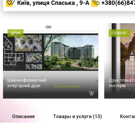
ДРУК
ПЛАКАТ
Широкоформатний
Друк плакаті
інтер’єрний друк
постерів
Есть в наличии
Описание
Товары и услуги (13)
Конта