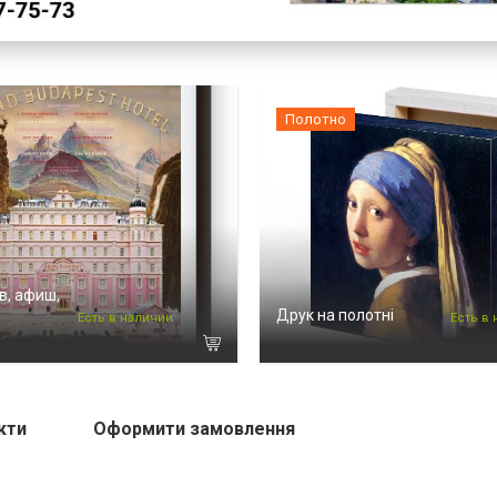
Полотно
в, афиш,
Друк на полотні
Есть в наличии
Есть в
кти
Оформити замовлення