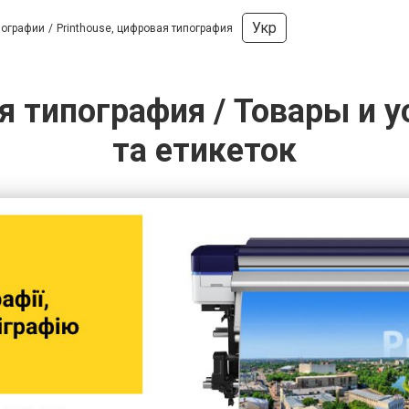
Укр
пографии
Printhouse, цифровая типография
я типография / Товары и у
та етикеток