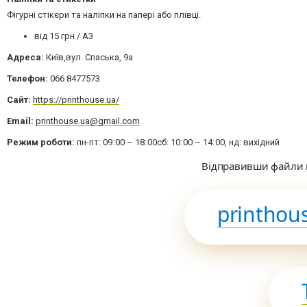
Фігурні стікєри та наліпки на папері або плівці.
від 15 грн / A3
Адреса:
Київ,вул. Спаська, 9а
Телефон:
066 8477573
Сайт:
https://printhouse.ua/
Email:
printhouse.ua@gmail.com
Режим роботи:
пн-пт: 09: 00 – 18: 00сб: 10: 00 – 14: 00, нд: вихідний
Відправивши файли н
printhou